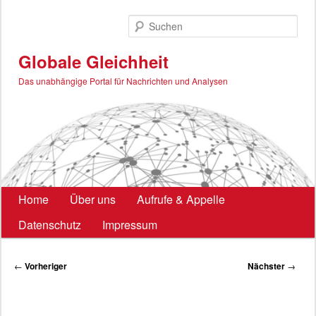
Zum
primären
Such
Inhalt
springen
Globale Gleichheit
Das unabhängige Portal für Nachrichten und Analysen
Hauptmenü
Home
Über uns
Aufrufe & Appelle
Datenschutz
Impressum
Beitragsnavigation
←
Vorheriger
Nächster
→