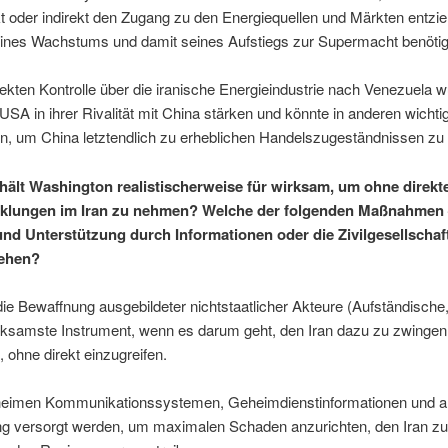
kt oder indirekt den Zugang zu den Energiequellen und Märkten entzi
eines Wachstums und damit seines Aufstiegs zur Supermacht benötig
rekten Kontrolle über die iranische Energieindustrie nach Venezuela w
SA in ihrer Rivalität mit China stärken und könnte in anderen wicht
en, um China letztendlich zu erheblichen Handelszugeständnissen zu
hält Washington realistischerweise für wirksam, um ohne direkte
icklungen im Iran zu nehmen? Welche der folgenden Maßnahmen 
nd Unterstützung durch Informationen oder die Zivilgesellschaf
sehen?
die Bewaffnung ausgebildeter nichtstaatlicher Akteure (Aufständische
irksamste Instrument, wenn es darum geht, den Iran dazu zu zwingen
 ohne direkt einzugreifen.
eheimen Kommunikationssystemen, Geheimdienstinformationen und 
ung versorgt werden, um maximalen Schaden anzurichten, den Iran zu 