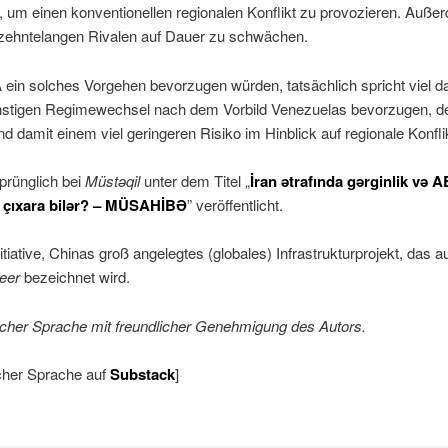
, um einen konventionellen regionalen Konflikt zu provozieren. Außer
rzehntelangen Rivalen auf Dauer zu schwächen.
A ein solches Vorgehen bevorzugen würden, tatsächlich spricht viel da
stigen Regimewechsel nach dem Vorbild Venezuelas bevorzugen, der
 damit einem viel geringeren Risiko im Hinblick auf regionale Konfli
prünglich bei
Müstəqil
unter dem Titel „
İran ətrafında gərginlik və A
ib çıxara bilər? – MÜSAHİBƏ
” veröffentlicht.
itiative, Chinas groß angelegtes (globales) Infrastrukturprojekt, das 
eer
bezeichnet wird.
tscher Sprache mit freundlicher Genehmigung des Autors.
scher Sprache auf
Substack
]