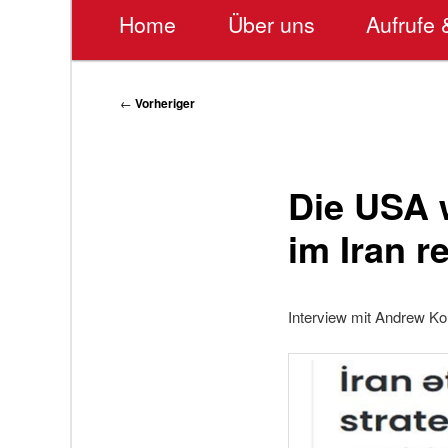
Hauptmenü
Home
Über uns
Aufrufe 
Beitragsnavigation
←
Vorheriger
Die USA 
im Iran r
Interview mit Andrew Ko