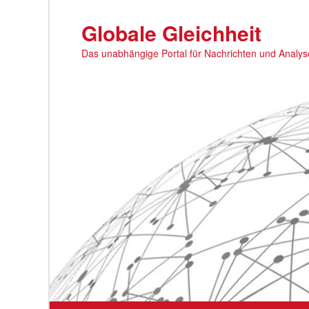
Zum
primären
Globale Gleichheit
Inhalt
Das unabhängige Portal für Nachrichten und Analy
springen