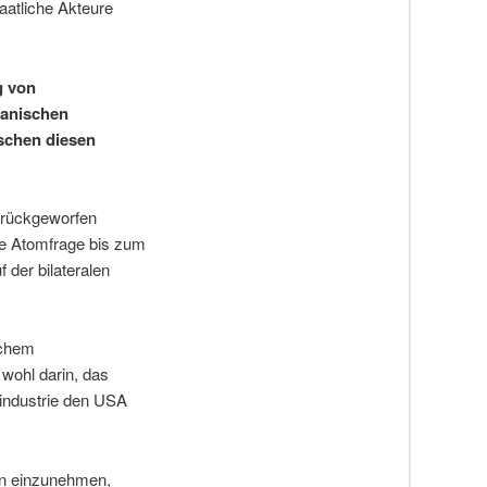
aatliche Akteure
g von
ranischen
schen diesen
urückgeworfen
ie Atomfrage bis zum
 der bilateralen
schem
wohl darin, das
eindustrie den USA
nen einzunehmen,