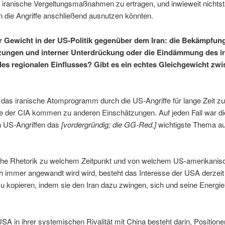
, iranische Vergeltungsmaßnahmen zu ertragen, und inwieweit nichtst
 die Angriffe anschließend ausnutzen könnten.
hr Gewicht in der US-Politik gegenüber dem Iran: die Bekämpfun
zungen und interner Unterdrückung oder die Eindämmung des i
 regionalen Einflusses? Gibt es ein echtes Gleichgewicht zwi
das iranische Atomprogramm durch die US-Angriffe für lange Zeit z
te der CIA kommen zu anderen Einschätzungen. Auf jeden Fall war d
n US-Angriffen das
[vordergründig; die GG-Red.]
wichtigste Thema auf
he Rhetorik zu welchem Zeitpunkt und von welchem US-amerikani
h immer angewandt wird wird, besteht das Interesse der USA derzeit 
u kopieren, indem sie den Iran dazu zwingen, sich und seine Energi
USA in ihrer systemischen Rivalität mit China besteht darin, Positio