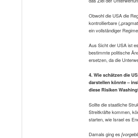
das Ziel der Unterwerfu
Obwohl die USA die Regi
kontrollierbare („pragm
ein vollständiger Regime
Aus Sicht der USA ist e
bestimmte politische Ä
ersetzen, da die Unterwer
4. Wie schätzen die USA 
darstellen könnte – in
diese Risiken Washing
Sollte die staatliche St
Streitkräfte kommen, kön
starten, wie Israel es E
Damals ging es
[vorgebl