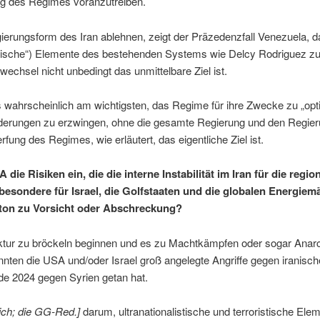
ng des Regimes voranzutreiben.
erungsform des Iran ablehnen, zeigt der Präzedenzfall Venezuela, das
atische“) Elemente des bestehenden Systems wie Delcy Rodriguez zu 
wechsel nicht unbedingt das unmittelbare Ziel ist.
s wahrscheinlich am wichtigsten, das Regime für ihre Zwecke zu „opt
nderungen zu erzwingen, ohne die gesamte Regierung und den Regie
fung des Regimes, wie erläutert, das eigentliche Ziel ist.
die Risiken ein, die die interne Instabilität im Iran für die regio
sbesondere für Israel, die Golfstaaten und die globalen Energie
ton zu Vorsicht oder Abschreckung?
ruktur zu bröckeln beginnen und es zu Machtkämpfen oder sogar Anarc
nten die USA und/oder Israel groß angelegte Angriffe gegen iranische
nde 2024 gegen Syrien getan hat.
ich; die GG-Red.]
darum, ultranationalistische und terroristische Ele