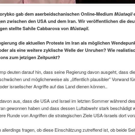
orybko gab dem aserbeidschanischen Online-Medium
Müstəqil
e
en zwischen den USA und dem Iran. Wir veröffentlichen die de
agen stellte Sahile Cabbarova von
Müstəqil
.
egierung die aktuellen Proteste im Iran als möglichen Wendepun
er als eine weitere zyklische Welle der Unruhen? Wie realistisc
ons zum jetzigen Zeitpunkt?
p deuten darauf hin, dass seine Regierung davon ausgeht, dass die
schwächen und möglicherweise als „öffentlich plausibler” Vorwand fü
der israelischer Angriffe auf das Land dienen können..
davon aus, dass die USA und Israel im letzten Sommer während des
Iran gewonnen haben und dass dessen Luftabwehr stark beschädigt
ere Runde von Angriffen die strategischen Ziele USA-Israels dort vor
llerdings fragen, ob diese Einschätzung zutreffend ist, ob beide Sei