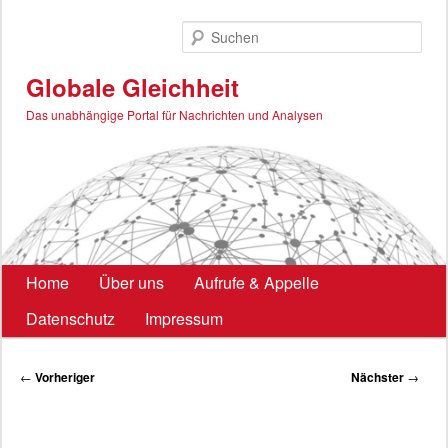
Zum
primären
Such
Inhalt
springen
Globale Gleichheit
Das unabhängige Portal für Nachrichten und Analysen
Hauptmenü
Home
Über uns
Aufrufe & Appelle
Datenschutz
Impressum
Beitragsnavigation
←
Vorheriger
Nächster
→