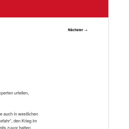
Nächster
→
erten urteilen,
e auch in westlichen
efahr“, den Krieg im
eits zuvor hatten