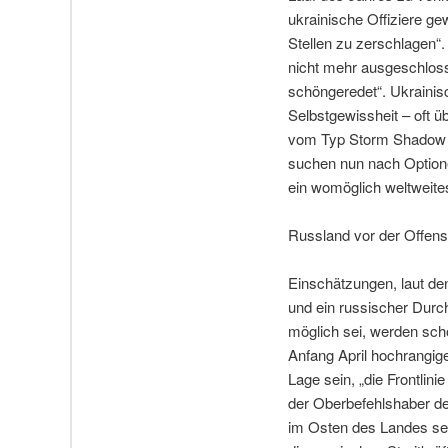
ukrainische Offiziere gew
Stellen zu zerschlagen“.
nicht mehr ausgeschloss
schöngeredet“. Ukrainisc
Selbstgewissheit – oft ü
vom Typ Storm Shadow o
suchen nun nach Optione
ein womöglich weltweites
Russland vor der Offens
Einschätzungen, laut den
und ein russischer Durc
möglich sei, werden scho
Anfang April hochrangige
Lage sein, „die Frontlin
der Oberbefehlshaber der
im Osten des Landes sei