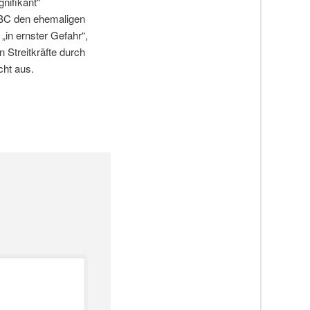
nifikant“
 BBC den ehemaligen
in ernster Gefahr“,
 Streitkräfte durch
cht aus.