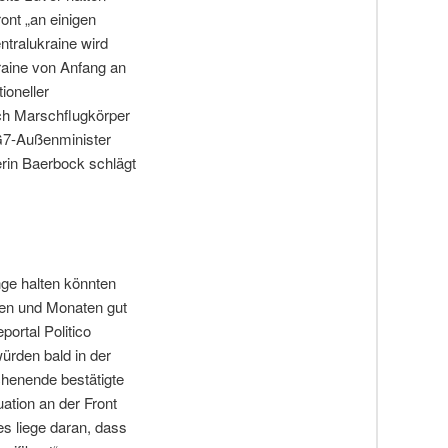
ront „an einigen
ntralukraine wird
raine von Anfang an
ioneller
sich Marschflugkörper
G7-Außenminister
erin Baerbock schlägt
nge halten könnten
hen und Monaten gut
ortal Politico
würden bald in der
chenende bestätigte
ation an der Front
s liege daran, dass