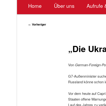
Hauptmenü
Home
Über uns
Aufrufe 
Beitragsnavigation
←
Vorheriger
„Die Ukr
Von
German-Foreign-Po
G7-Außenminister suchen
Russland könne schon in
Vor dem heute auf Capri
Staaten offene Warnungen
Lauf des Jahres zu verli