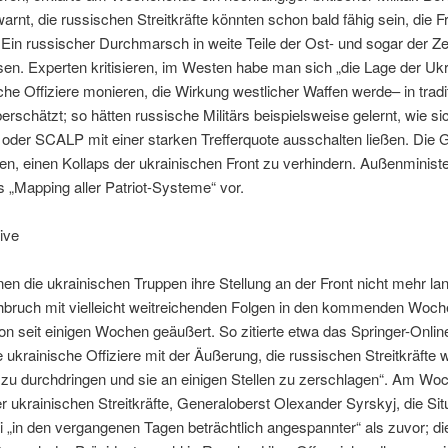
arnt, die russischen Streitkräfte könnten schon bald fähig sein, die F
 Ein russischer Durchmarsch in weite Teile der Ost- und sogar der Ze
en. Experten kritisieren, im Westen habe man sich „die Lage der Uk
he Offiziere monieren, die Wirkung westlicher Waffen werde– in tradit
berschätzt; so hätten russische Militärs beispielsweise gelernt, wie 
der SCALP mit einer starken Trefferquote ausschalten ließen. Die 
n, einen Kollaps der ukrainischen Front zu verhindern. Außenminist
 „Mapping aller Patriot-Systeme“ vor.
ive
en die ukrainischen Truppen ihre Stellung an der Front nicht mehr la
hbruch mit vielleicht weitreichenden Folgen in den kommenden Woc
n seit einigen Wochen geäußert. So zitierte etwa das Springer-Onlinep
 ukrainische Offiziere mit der Äußerung, die russischen Streitkräfte 
ie zu durchdringen und sie an einigen Stellen zu zerschlagen“. Am Wo
 ukrainischen Streitkräfte, Generaloberst Olexander Syrskyj, die Situ
 „in den vergangenen Tagen beträchtlich angespannter“ als zuvor; die