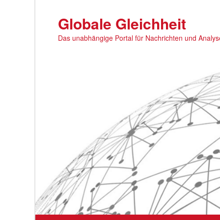
Zum
primären
Globale Gleichheit
Inhalt
Das unabhängige Portal für Nachrichten und Analy
springen