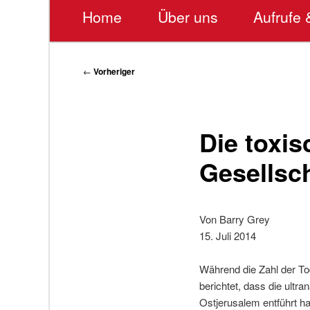
Hauptmenü
Home
Über uns
Aufrufe 
Beitragsnavigation
←
Vorheriger
Die toxis
Gesellsc
Von Barry Grey
15. Juli 2014
Während die Zahl der To
berichtet, dass die ult
Ostjerusalem entführt h