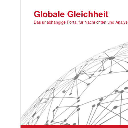
Zum
primären
Globale Gleichheit
Inhalt
Das unabhängige Portal für Nachrichten und Analy
springen