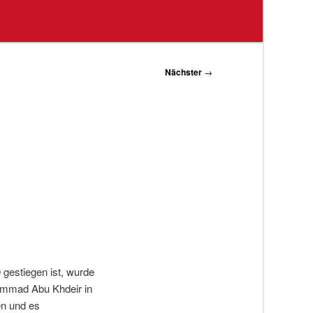
Nächster
→
 gestiegen ist, wurde
hammad Abu Khdeir in
en und es