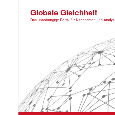
Zum
primären
Globale Gleichheit
Inhalt
Das unabhängige Portal für Nachrichten und Analy
springen