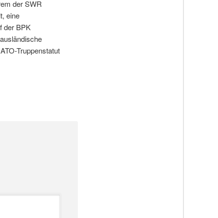
derem der SWR
, eine
uf der BPK
 ausländische
 NATO-Truppenstatut