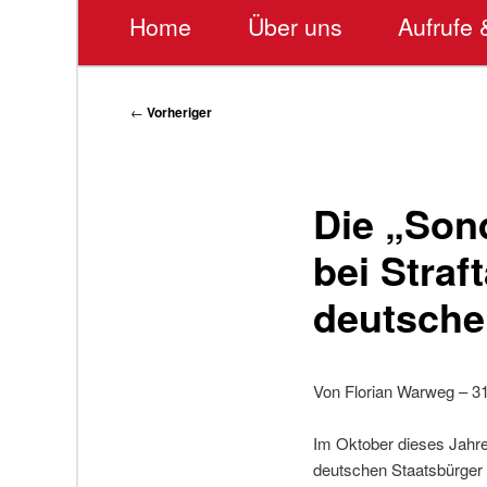
Hauptmenü
Home
Über uns
Aufrufe 
Beitragsnavigation
←
Vorheriger
Die „Son
bei Straf
deutsch
Von Florian Warweg – 3
Im Oktober dieses Jahres
deutschen Staatsbürger 