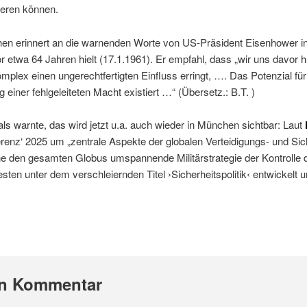
ieren können.
n erinnert an die warnenden Worte von US-Präsident Eisenhower in
r etwa 64 Jahren hielt (17.1.1961). Er empfahl, dass „wir uns davor 
Komplex einen ungerechtfertigten Einfluss erringt, …. Das Potenzial fü
 einer fehlgeleiteten Macht existiert …“ (Übersetz.: B.T. )
 warnte, das wird jetzt u.a. auch wieder in München sichtbar: Laut
erenz‘ 2025 um „zentrale Aspekte der globalen Verteidigungs- und Siche
ne den gesamten Globus umspannende Militärstrategie der Kontroll
ten unter dem verschleiernden Titel ›Sicherheitspolitik‹ entwickelt un
en Kommentar