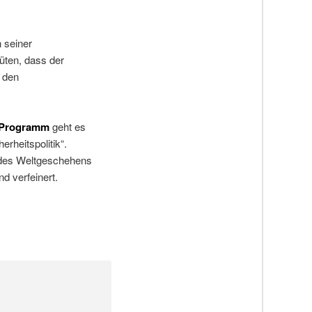
 seiner
hüten, dass der
r den
Programm
geht es
rheitspolitik“.
e des Weltgeschehens
d verfeinert.