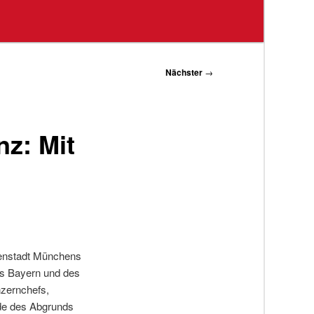
Nächster
→
z: Mit
nnenstadt Münchens
des Bayern und des
nzernchefs,
ande des Abgrunds