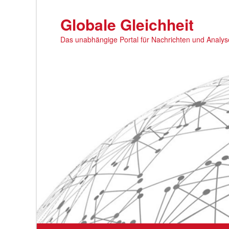
Zum
primären
Globale Gleichheit
Inhalt
Das unabhängige Portal für Nachrichten und Analy
springen