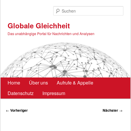
Zum
primären
Such
Inhalt
springen
Globale Gleichheit
Das unabhängige Portal für Nachrichten und Analysen
Hauptmenü
Home
Über uns
Aufrufe & Appelle
Datenschutz
Impressum
Beitragsnavigation
←
Vorheriger
Nächster
→