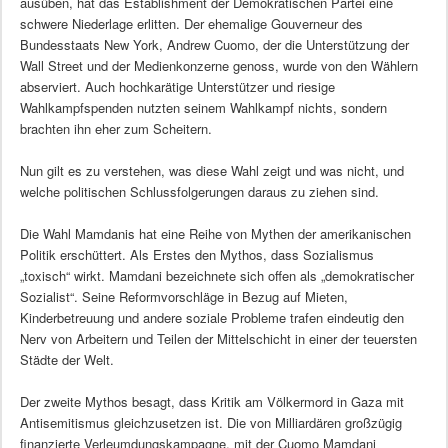
ausüben, hat das Establishment der Demokratischen Partei eine
schwere Niederlage erlitten. Der ehemalige Gouverneur des
Bundesstaats New York, Andrew Cuomo, der die Unterstützung der
Wall Street und der Medienkonzerne genoss, wurde von den Wählern
abserviert. Auch hochkarätige Unterstützer und riesige
Wahlkampfspenden nutzten seinem Wahlkampf nichts, sondern
brachten ihn eher zum Scheitern.
Nun gilt es zu verstehen, was diese Wahl zeigt und was nicht, und
welche politischen Schlussfolgerungen daraus zu ziehen sind.
Die Wahl Mamdanis hat eine Reihe von Mythen der amerikanischen
Politik erschüttert. Als Erstes den Mythos, dass Sozialismus
„toxisch“ wirkt. Mamdani bezeichnete sich offen als „demokratischer
Sozialist“. Seine Reformvorschläge in Bezug auf Mieten,
Kinderbetreuung und andere soziale Probleme trafen eindeutig den
Nerv von Arbeitern und Teilen der Mittelschicht in einer der teuersten
Städte der Welt.
Der zweite Mythos besagt, dass Kritik am Völkermord in Gaza mit
Antisemitismus gleichzusetzen ist. Die von Milliardären großzügig
finanzierte Verleumdungskampagne, mit der Cuomo Mamdani