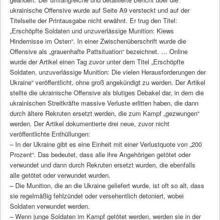
ukrainische Offensive wurde auf Seite A9 versteckt und auf der
Titelseite der Printausgabe nicht erwähnt. Er trug den Titel:
„Erschöpfte Soldaten und unzuverlässige Munition: Kiews
Hindernisse im Osten“. In einer Zwischenüberschrift wurde die
Offensive als „grauenhafte Pattsituation“ bezeichnet. … Online
wurde der Artikel einen Tag zuvor unter dem Titel „Erschöpfte
Soldaten, unzuverlässige Munition: Die vielen Herausforderungen der
Ukraine“ veröffentlicht, ohne groß angekündigt zu werden. Der Artikel
stellte die ukrainische Offensive als blutiges Debakel dar, in dem die
ukrainischen Streitkräfte massive Verluste erlitten haben, die dann
durch ältere Rekruten ersetzt werden, die zum Kampf „gezwungen“
werden. Der Artikel dokumentierte drei neue, zuvor nicht
veröffentlichte Enthüllungen:
– In der Ukraine gibt es eine Einheit mit einer Verlustquote von „200
Prozent“. Das bedeutet, dass alle ihre Angehörigen getötet oder
verwundet und dann durch Rekruten ersetzt wurden, die ebenfalls
alle getötet oder verwundet wurden.
– Die Munition, die an die Ukraine geliefert wurde, ist oft so alt, dass
sie regelmäßig fehlzündet oder versehentlich detoniert, wobei
Soldaten verwundet werden.
– Wenn junge Soldaten im Kampf getötet werden, werden sie in der