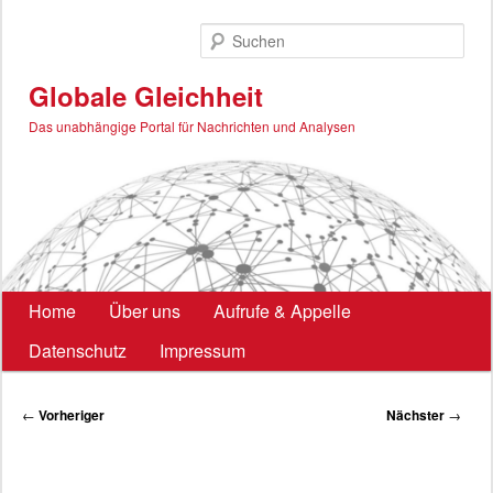
Zum
primären
Such
Inhalt
springen
Globale Gleichheit
Das unabhängige Portal für Nachrichten und Analysen
Hauptmenü
Home
Über uns
Aufrufe & Appelle
Datenschutz
Impressum
Beitragsnavigation
←
Vorheriger
Nächster
→