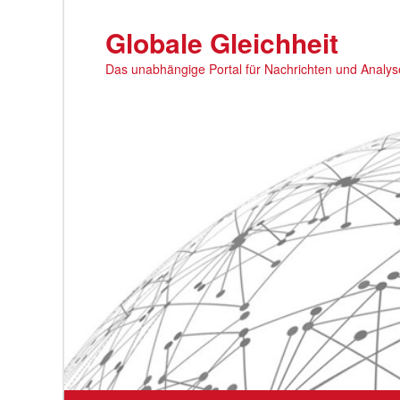
Zum
primären
Globale Gleichheit
Inhalt
Das unabhängige Portal für Nachrichten und Analy
springen