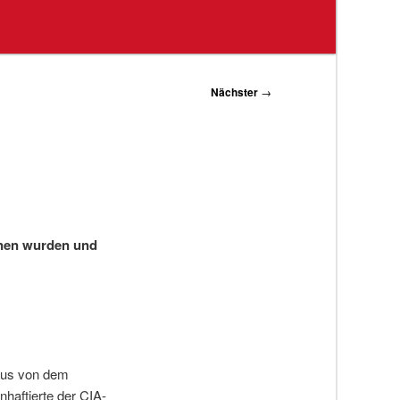
Nächster
→
nnen wurden und
ßaus von dem
nhaftierte der CIA-