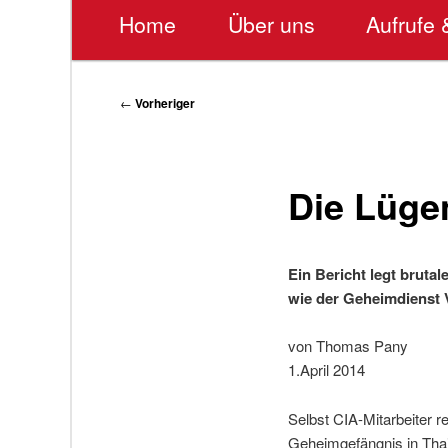
Hauptmenü
Home
Über uns
Aufrufe 
Beitragsnavigation
←
Vorheriger
Die Lüge
Ein Bericht legt brut
wie der Geheimdienst 
von Thomas Pany
1.April 2014
Selbst CIA-Mitarbeiter 
Geheimgefängnis in Thail