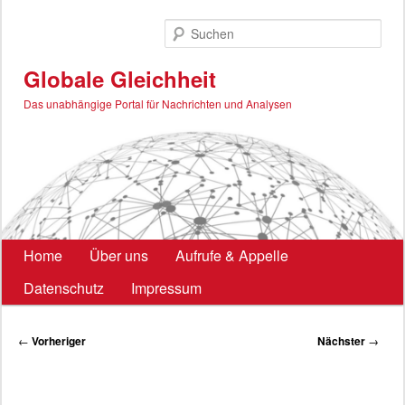
Zum
primären
Such
Inhalt
springen
Globale Gleichheit
Das unabhängige Portal für Nachrichten und Analysen
Hauptmenü
Home
Über uns
Aufrufe & Appelle
Datenschutz
Impressum
Beitragsnavigation
←
Vorheriger
Nächster
→