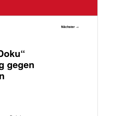
Nächster
→
„Doku“
ng gegen
n