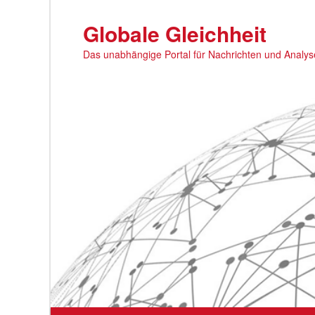
Zum
primären
Globale Gleichheit
Inhalt
Das unabhängige Portal für Nachrichten und Analy
springen