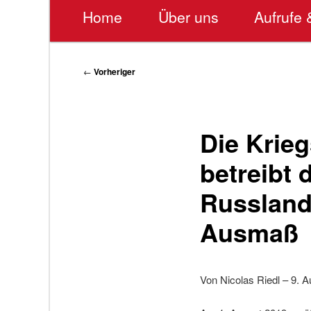
Hauptmenü
Home
Über uns
Aufrufe 
Beitragsnavigation
←
Vorheriger
Die Krieg
betreibt
Russland
Ausmaß
Von Nicolas Riedl – 9. 