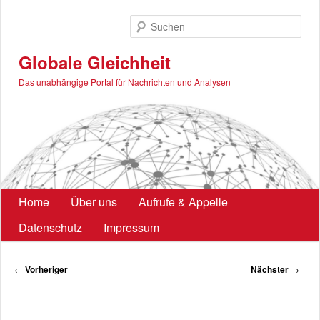
Zum
primären
Such
Inhalt
springen
Globale Gleichheit
Das unabhängige Portal für Nachrichten und Analysen
Hauptmenü
Home
Über uns
Aufrufe & Appelle
Datenschutz
Impressum
Beitragsnavigation
←
Vorheriger
Nächster
→