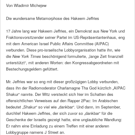
Von Wladimir Michejew
Die wundersame Metamorphose des Hakeem Jeffries
17 Jahre lang war Hakeem Jeffries, ein Demokrat aus New York und
Fraktionsvorsitzender seiner Partei im US-Repräsentantenhaus, eng
mit dem American Israel Public Affairs Committee (AIPAC)
verbunden. Diese pro-israelische Lobbyorganisation hatte ihn, wie
die
New York Times
beschönigend formulierte, „lange Zeit finanziell
unterstützt“, mit anderen Worten: den Kongressabgeordneten mit
Bestechungsgeldern gefüttert.
Mr. Jeffries war so eng mit dieser großzügigen Lobby verbunden,
dass ihn der Radiomoderator Charlamagne Tha God kürzlich „AIPAC
Shakur“ nannte. Der Witz versteckt sich hier im Schatten des
offensichtlichen Verweises auf den Rapper 2Pac: Im Arabischen
bedeutet „Shakur“ so viel wie „dankbar“. Und dann, im September,
durchlief Hakeem Jeffries, der sich zuvor so „dankbar“ für die
Geschenke der Israelis gezeigt hatte, eine unglaubliche Wandlung:
Er nahm eine Einladung zu einem Treffen mit einer anderen
Lobbygruppe namens J Street an.