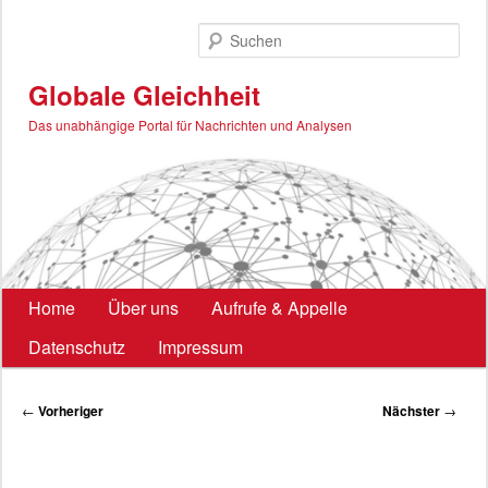
Zum
primären
Such
Inhalt
springen
Globale Gleichheit
Das unabhängige Portal für Nachrichten und Analysen
Hauptmenü
Home
Über uns
Aufrufe & Appelle
Datenschutz
Impressum
Beitragsnavigation
←
Vorheriger
Nächster
→