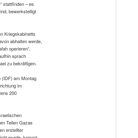
 stattfinden – es
ind, bewerkstelligt
en Kriegskabinetts
davon abhalten werde,
afah operieren“,
aufhin sprach
el zu bekräftigen.
te (IDF) am Montag
richtung im
tens 200
sraelischen
ten Teilen Gazas
n erstellter
licht wurde, kommt