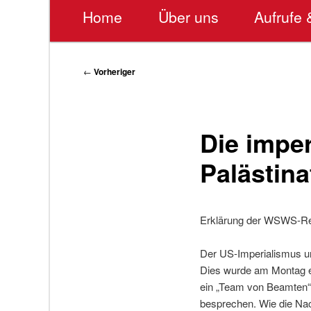
Hauptmenü
Home
Über uns
Aufrufe 
Beitragsnavigation
←
Vorheriger
Die imper
Palästina
Erklärung der WSWS-Re
Der US-Imperialismus un
Dies wurde am Montag er
ein „Team von Beamten“
besprechen. Wie die Nac