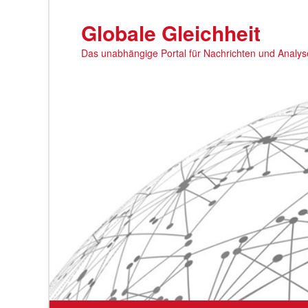
Zum
primären
Globale Gleichheit
Inhalt
Das unabhängige Portal für Nachrichten und Analy
springen