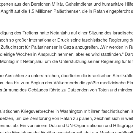
xperten aus den Bereichen Militär, Geheimdienst und humanitäre Hilfe“
Angriff auf die 1,5 Millionen Palästinenser, die in Rafah eingepfercht s
igung des Treffens hatte Netanjahu auf einer Sitzung des israelisch
och so großer internationaler Druck seine faschistische Regierung 
 Zufluchtsort für Palästinenser in Gaza anzugreifen. „Wir werden in R
rd einige Wochen in Anspruch nehmen, aber es wird stattfinden.“ Dar
Montag mit Netanjahu, um die Unterstützung seiner Regierung für Isra
Absichten zu unterstreichen, überfielen die israelischen Streitkräf
s, das bis zum Beginn des Völkermords die größte medizinische Ein
Erstürmung des Gebäudes führte zu Dutzenden von Toten und mindes
listischen Kriegsverbrecher in Washington mit ihren faschistischen i
zen, um die Zerstörung von Rafah zu planen, zeichnet sich in wei
ersnot ab. Ein von einem Dutzend UN-Organisationen und Hilfsgruppe
r die Einstufung der Ernährungssicherheit, der am Montag veröffent