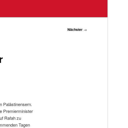
Nächster
→
r
n Palästinensern.
e Premierminister
uf Rafah zu
 kommenden Tagen