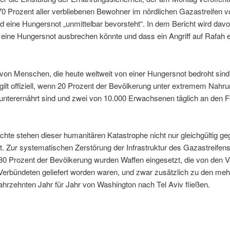
0 Prozent aller verbliebenen Bewohner im nördlichen Gazastreifen v
d eine Hungersnot „unmittelbar bevorsteht“. In dem Bericht wird dav
t eine Hungersnot ausbrechen könnte und dass ein Angriff auf Rafah 
l von Menschen, die heute weltweit von einer Hungersnot bedroht sind
gilt offiziell, wenn 20 Prozent der Bevölkerung unter extremem Nahr
 unterernährt sind und zwei von 10.000 Erwachsenen täglich an den 
chte stehen dieser humanitären Katastrophe nicht nur gleichgültig ge
t. Zur systematischen Zerstörung der Infrastruktur des Gazastreifen
0 Prozent der Bevölkerung wurden Waffen eingesetzt, die von den Ve
Verbündeten geliefert worden waren, und zwar zusätzlich zu den mehr 
 Jahrzehnten Jahr für Jahr von Washington nach Tel Aviv fließen.