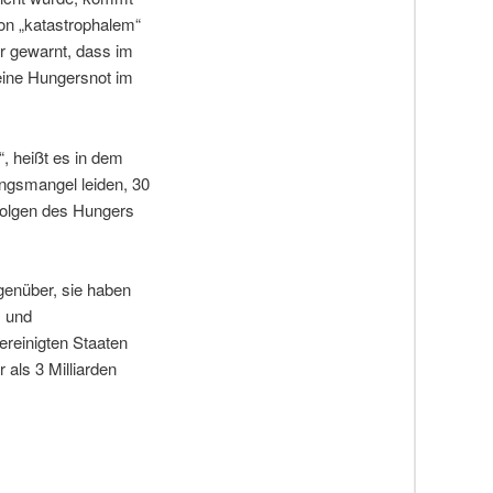
on „katastrophalem“
or gewarnt, dass im
eine Hungersnot im
“, heißt es in dem
ungsmangel leiden, 30
Folgen des Hungers
genüber, sie haben
s und
reinigten Staaten
als 3 Milliarden