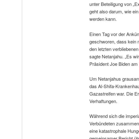
unter Beteiligung von „E
geht also darum, wie ein 
werden kann.
Einen Tag vor der Ankünd
geschworen, dass kein n
den letzten verbliebenen
sagte Netanjahu. „Es wi
Präsident Joe Biden am 
Um Netanjahus grausame 
das Al-Shifa-Krankenhau
Gazastreifen war. Die 
Verhaftungen.
Während sich die imperia
Verbündeten zusammenset
eine katastrophale Hung
gemeinsamer Bericht übe