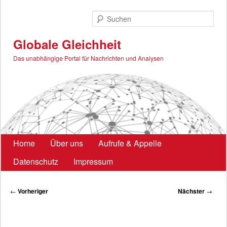
Zum
primären
Such
Inhalt
springen
Globale Gleichheit
Das unabhängige Portal für Nachrichten und Analysen
Hauptmenü
Home
Über uns
Aufrufe & Appelle
Datenschutz
Impressum
Beitragsnavigation
←
Vorheriger
Nächster
→