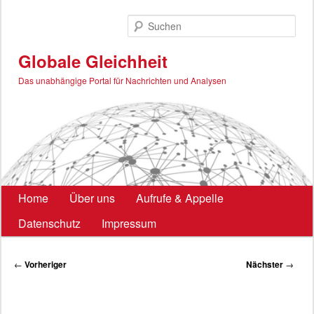
Zum
primären
Such
Inhalt
springen
Globale Gleichheit
Das unabhängige Portal für Nachrichten und Analysen
Hauptmenü
Home
Über uns
Aufrufe & Appelle
Datenschutz
Impressum
Beitragsnavigation
←
Vorheriger
Nächster
→