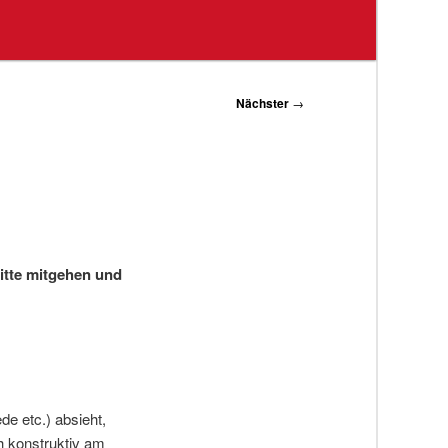
Nächster
→
itte mitgehen und
e etc.) absieht,
ch konstruktiv am