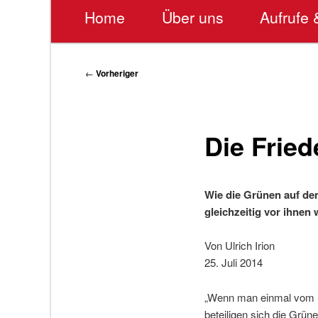
Hauptmenü
Home
Über uns
Aufrufe 
Beitragsnavigation
←
Vorheriger
Die Fried
Wie die Grünen auf de
gleichzeitig vor ihnen
Von Ulrich Irion
25. Juli 2014
„Wenn man einmal vom So
beteiligen sich die Grün