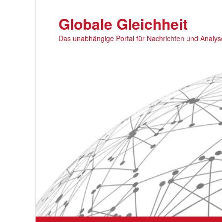
Zum
primären
Globale Gleichheit
Inhalt
Das unabhängige Portal für Nachrichten und Analy
springen