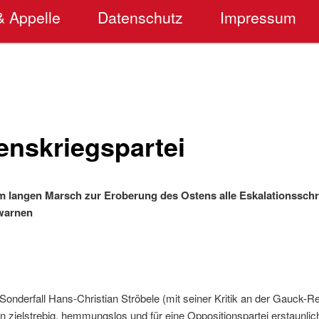
& Appelle
Datenschutz
Impressum
enskriegspartei
m langen Marsch zur Eroberung des Ostens alle Eskalationsschr
 warnen
nderfall Hans-Christian Ströbele (mit seiner Kritik an der Gauck-Red
en zielstrebig, hemmungslos und für eine Oppositionspartei erstaunli