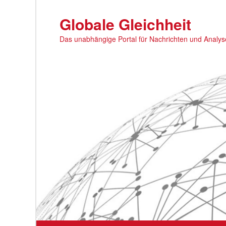
Zum
primären
Globale Gleichheit
Inhalt
Das unabhängige Portal für Nachrichten und Analy
springen