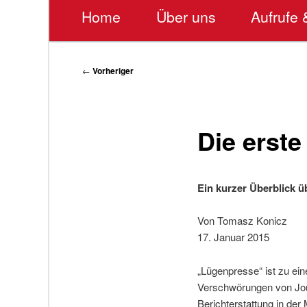
Hauptmenü
Home
Über uns
Aufrufe 
Beitragsnavigation
←
Vorheriger
Die erste
Ein kurzer Überblick 
Von Tomasz Konicz
17. Januar 2015
„Lügenpresse“ ist zu ei
Verschwörungen von Jour
Berichterstattung in de