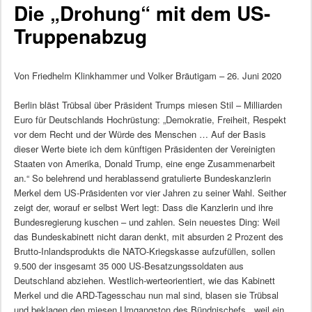
Die „Drohung“ mit dem US-
Truppenabzug
Von Friedhelm Klinkhammer und Volker Bräutigam – 26. Juni 2020
Berlin bläst Trübsal über Präsident Trumps miesen Stil – Milliarden
Euro für Deutschlands Hochrüstung: „Demokratie, Freiheit, Respekt
vor dem Recht und der Würde des Menschen … Auf der Basis
dieser Werte biete ich dem künftigen Präsidenten der Vereinigten
Staaten von Amerika, Donald Trump, eine enge Zusammenarbeit
an.“ So belehrend und herablassend gratulierte Bundeskanzlerin
Merkel dem US-Präsidenten vor vier Jahren zu seiner Wahl. Seither
zeigt der, worauf er selbst Wert legt: Dass die Kanzlerin und ihre
Bundesregierung kuschen – und zahlen. Sein neuestes Ding: Weil
das Bundeskabinett nicht daran denkt, mit absurden 2 Prozent des
Brutto-Inlandsprodukts die NATO-Kriegskasse aufzufüllen, sollen
9.500 der insgesamt 35 000 US-Besatzungssoldaten aus
Deutschland abziehen. Westlich-werteorientiert, wie das Kabinett
Merkel und die ARD-Tagesschau nun mal sind, blasen sie Trübsal
und beklagen den miesen Umgangston des Bündnischefs, „weil ein