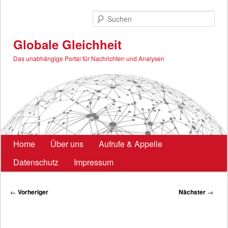
Zum
primären
Such
Inhalt
springen
Globale Gleichheit
Das unabhängige Portal für Nachrichten und Analysen
Hauptmenü
Home
Über uns
Aufrufe & Appelle
Datenschutz
Impressum
Beitragsnavigation
←
Vorheriger
Nächster
→