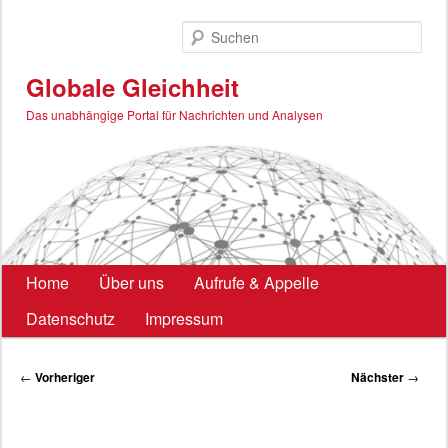
Zum
primären
Such
Inhalt
springen
Globale Gleichheit
Das unabhängige Portal für Nachrichten und Analysen
Hauptmenü
Home
Über uns
Aufrufe & Appelle
Datenschutz
Impressum
Beitragsnavigation
←
Vorheriger
Nächster
→