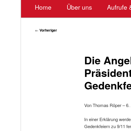
Hauptmenü
Home
Über uns
Aufrufe 
Beitragsnavigation
←
Vorheriger
Die Ange
Präsident
Gedenkfe
Von Thomas Röper – 6.
In einer Erklärung werde
Gedenkfeiern zu 9/11 fe