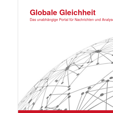
Zum
primären
Globale Gleichheit
Inhalt
Das unabhängige Portal für Nachrichten und Analy
springen