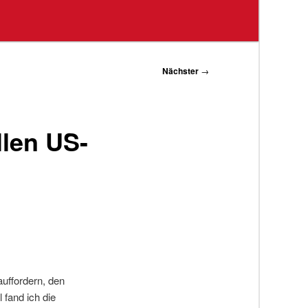
Nächster
→
llen US-
auffordern, den
fand ich die