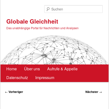
Zum
primären
Such
Inhalt
springen
Globale Gleichheit
Das unabhängige Portal für Nachrichten und Analysen
Hauptmenü
Home
Über uns
Aufrufe & Appelle
Datenschutz
Impressum
Beitragsnavigation
←
Vorheriger
Nächster
→