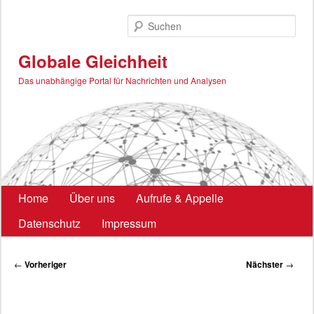
Zum
primären
Such
Inhalt
springen
Globale Gleichheit
Das unabhängige Portal für Nachrichten und Analysen
Hauptmenü
Home
Über uns
Aufrufe & Appelle
Datenschutz
Impressum
Beitragsnavigation
←
Vorheriger
Nächster
→