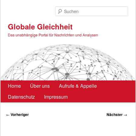
Zum
primären
Such
Inhalt
springen
Globale Gleichheit
Das unabhängige Portal für Nachrichten und Analysen
Hauptmenü
Home
Über uns
Aufrufe & Appelle
Datenschutz
Impressum
Beitragsnavigation
←
Vorheriger
Nächster
→