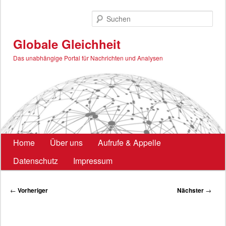
Zum
primären
Such
Inhalt
springen
Globale Gleichheit
Das unabhängige Portal für Nachrichten und Analysen
Hauptmenü
Home
Über uns
Aufrufe & Appelle
Datenschutz
Impressum
Beitragsnavigation
←
Vorheriger
Nächster
→