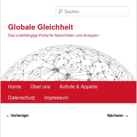
Zum
primären
Such
Inhalt
springen
Globale Gleichheit
Das unabhängige Portal für Nachrichten und Analysen
Hauptmenü
Home
Über uns
Aufrufe & Appelle
Datenschutz
Impressum
Beitragsnavigation
←
Vorheriger
Nächster
→