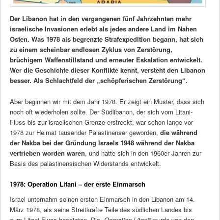
Der Libanon hat in den vergangenen fünf Jahrzehnten mehr
israelische Invasionen erlebt als jedes andere Land im Nahen
Osten. Was 1978 als begrenzte Strafexpedition begann, hat sich
zu einem scheinbar endlosen Zyklus von Zerstörung,
brüchigem Waffenstillstand und erneuter Eskalation entwickelt.
Wer die Geschichte dieser Konflikte kennt, versteht den Libanon
besser. Als Schlachtfeld der „schöpferischen Zerstörung“.
Aber beginnen wir mit dem Jahr 1978. Er zeigt ein Muster, dass sich
noch oft wiederholen sollte. Der Südlibanon, der sich vom Litani-
Fluss bis zur israelischen Grenze erstreckt, war schon lange vor
1978 zur Heimat tausender Palästinenser geworden,
die während
der Nakba bei der Gründung Israels 1948 während der Nakba
vertrieben worden waren
, und hatte sich in den 1960er Jahren zur
Basis des palästinensischen Widerstands entwickelt.
1978: Operation Litani – der erste Einmarsch
Israel unternahm seinen ersten Einmarsch in den Libanon am 14.
März 1978, als seine Streitkräfte Teile des südlichen Landes bis
zum Litani-Fluss besetzten. Die „
Operation Litani
“ wurde von den