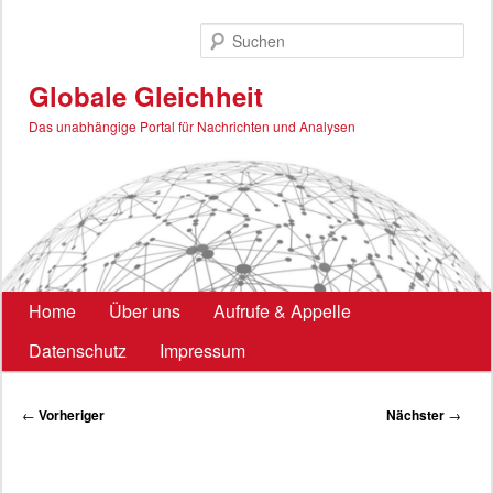
Zum
primären
Such
Inhalt
springen
Globale Gleichheit
Das unabhängige Portal für Nachrichten und Analysen
Hauptmenü
Home
Über uns
Aufrufe & Appelle
Datenschutz
Impressum
Beitragsnavigation
←
Vorheriger
Nächster
→