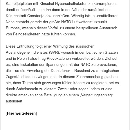
Kampfjetpiloten mit Kinschal-Hyperschallraketen zu korrumpieren,
damit er überläuft – um ihn dann in der Nähe der rumänischen
Küstenstadt Constanța abzuschießen. Wichtig ist: In unmittelbarer
Nähe entsteht gerade der größte NATO-Luftwaffenstützpunkt
Europas, weshalb dieser Vorfall zu einem beispiellosen Austausch
von Feindseligkeiten hätte führen können.
Diese Enthüllung folgt einer Warnung des russischen
Auslandsgeheimdienstes (SVR), wonach in den baltischen Staaten
und in Polen False-Flag-Provokationen vorbereitet würden. Ziel sei
es, eine Eskalation der Spannungen mit der NATO zu provozieren,
die – so die Erwartung der Drahtzieher – Russland zu strategischen
Zugeständnissen zwingen soll. In diesem Zusammenhang glauben
sie, dass Trump sich gezwungen fühlen könnte zu reagieren, sei es
durch Säbelrasseln zu diesem Zweck oder sogar, indem er eine
direkte amerikanische Beteiligung an einem „Vergeltungsschlag“
autorisiert.
[
Hier weiterlesen
]