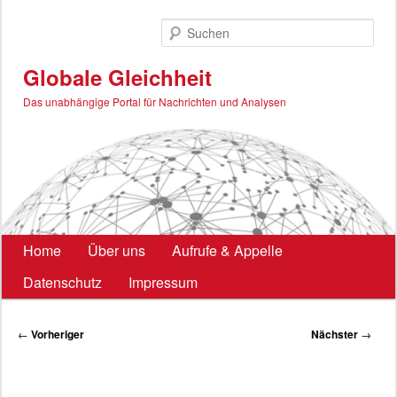
Zum
primären
Such
Inhalt
springen
Globale Gleichheit
Das unabhängige Portal für Nachrichten und Analysen
Hauptmenü
Home
Über uns
Aufrufe & Appelle
Datenschutz
Impressum
Beitragsnavigation
←
Vorheriger
Nächster
→