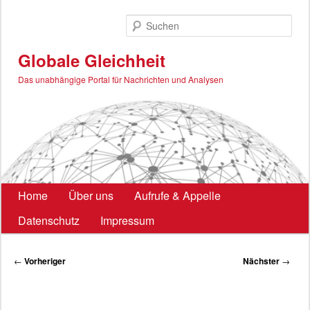
Zum
primären
Such
Inhalt
springen
Globale Gleichheit
Das unabhängige Portal für Nachrichten und Analysen
Hauptmenü
Home
Über uns
Aufrufe & Appelle
Datenschutz
Impressum
Beitragsnavigation
←
Vorheriger
Nächster
→