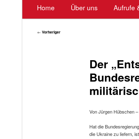
Hauptmenü
Home
Über uns
Aufrufe 
Beitragsnavigation
←
Vorheriger
Der „Ent
Bundesre
militäris
Von Jürgen Hübschen – 
Hat die Bundesregierung
die Ukraine zu liefern, i