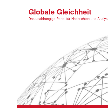
Zum
primären
Globale Gleichheit
Inhalt
Das unabhängige Portal für Nachrichten und Analy
springen