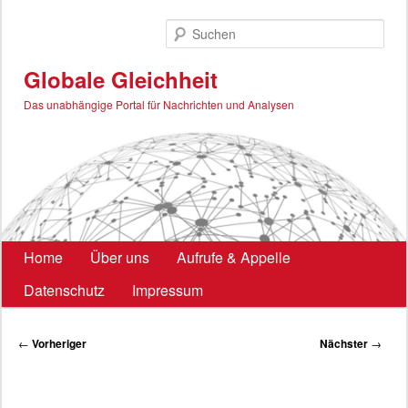
Zum
primären
Such
Inhalt
springen
Globale Gleichheit
Das unabhängige Portal für Nachrichten und Analysen
Hauptmenü
Home
Über uns
Aufrufe & Appelle
Datenschutz
Impressum
Beitragsnavigation
←
Vorheriger
Nächster
→