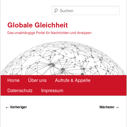
Zum
primären
Such
Inhalt
springen
Globale Gleichheit
Das unabhängige Portal für Nachrichten und Analysen
Hauptmenü
Home
Über uns
Aufrufe & Appelle
Datenschutz
Impressum
Beitragsnavigation
←
Vorheriger
Nächster
→