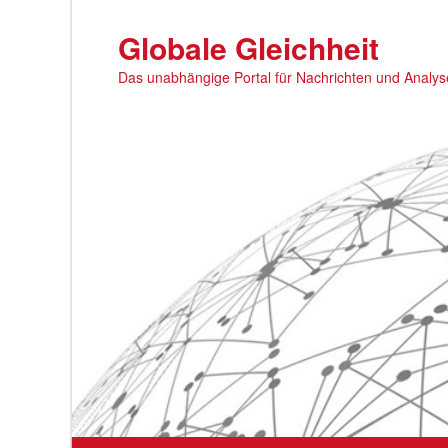
Zum
primären
Globale Gleichheit
Inhalt
Das unabhängige Portal für Nachrichten und Analy
springen