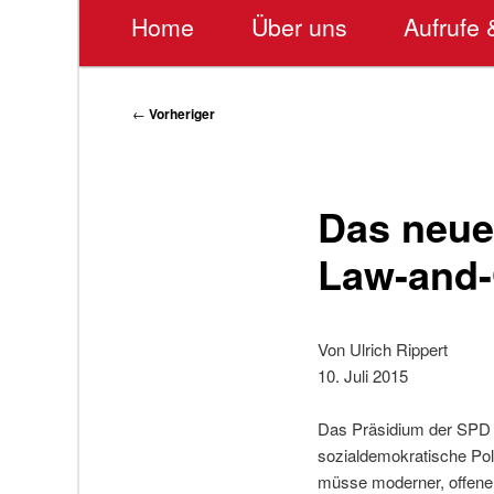
Hauptmenü
Home
Über uns
Aufrufe 
Beitragsnavigation
←
Vorheriger
Das neu
Law-and-
Von Ulrich Rippert
10. Juli 2015
Das Präsidium der SPD h
sozialdemokratische Pol
müsse moderner, offener