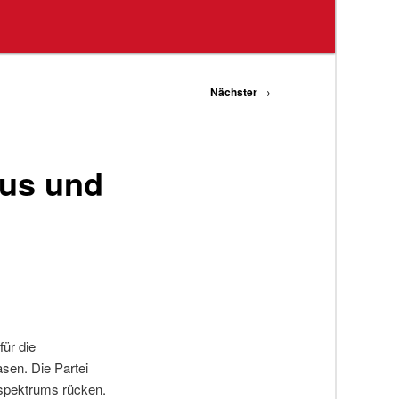
Nächster
→
us und
ür die
sen. Die Partei
nspektrums rücken.