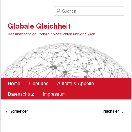
Zum
primären
Such
Inhalt
springen
Globale Gleichheit
Das unabhängige Portal für Nachrichten und Analysen
Hauptmenü
Home
Über uns
Aufrufe & Appelle
Datenschutz
Impressum
Beitragsnavigation
←
Vorheriger
Nächster
→