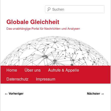
Zum
primären
Such
Inhalt
springen
Globale Gleichheit
Das unabhängige Portal für Nachrichten und Analysen
Hauptmenü
Home
Über uns
Aufrufe & Appelle
Datenschutz
Impressum
Beitragsnavigation
←
Vorheriger
Nächster
→