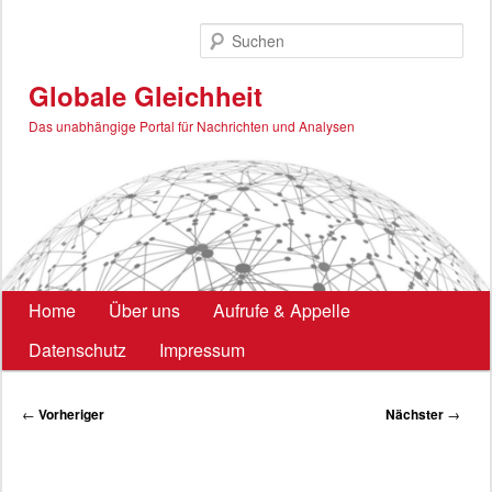
Zum
primären
Such
Inhalt
springen
Globale Gleichheit
Das unabhängige Portal für Nachrichten und Analysen
Hauptmenü
Home
Über uns
Aufrufe & Appelle
Datenschutz
Impressum
Beitragsnavigation
←
Vorheriger
Nächster
→