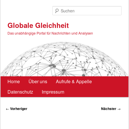
Zum
primären
Such
Inhalt
springen
Globale Gleichheit
Das unabhängige Portal für Nachrichten und Analysen
Hauptmenü
Home
Über uns
Aufrufe & Appelle
Datenschutz
Impressum
Beitragsnavigation
←
Vorheriger
Nächster
→