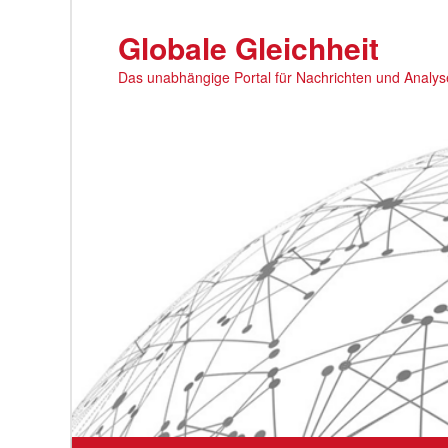
Zum
primären
Globale Gleichheit
Inhalt
Das unabhängige Portal für Nachrichten und Analy
springen