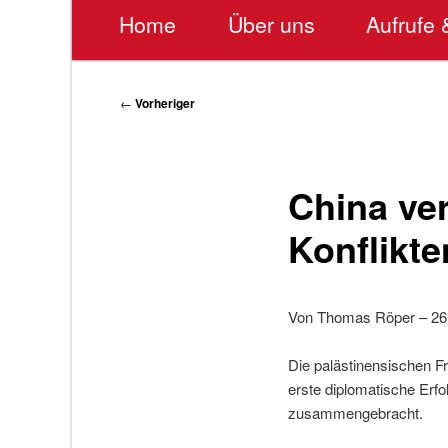
Hauptmenü
Home
Über uns
Aufrufe 
Beitragsnavigation
←
Vorheriger
China ver
Konflikt
Von Thomas Röper – 26.
Die palästinensischen Fr
erste diplomatische Erfo
zusammengebracht.