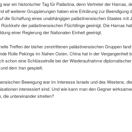
war ein historischer Tag für Palästina, denn Vertreter der Hamas, d
d elf weiterer Gruppierungen haben eine Erklärung zur Beendigung d
auf die Schaffung eines unabhängigen palästinensischen Staates mit 
 Rückkehr der palästinensischen Flüchtlinge geeinigt. Die Hamas hat 
ldung einer Regierung der Nationalen Einheit geeinigt.
elle Treffen der bisher zerstrittenen palästinensischen Gruppen fand 
nde Rolle Pekings im Nahen Osten. China hat in der Vergangenheit bei
uch schon eine Schlüsselrolle bei der Wiederaufnahme diplomatische
und dem Iran gespielt.
inensischen Bewegung war im Interesse Israels und des Westens, d
isationen interessiert sind. Und wie kann man den Gegner wirksame
, die untereinander streiten?