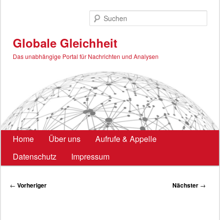
Zum
primären
Such
Inhalt
springen
Globale Gleichheit
Das unabhängige Portal für Nachrichten und Analysen
Hauptmenü
Home
Über uns
Aufrufe & Appelle
Datenschutz
Impressum
Beitragsnavigation
←
Vorheriger
Nächster
→