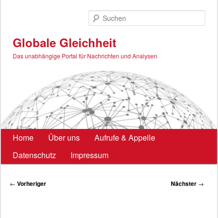
Zum
primären
Such
Inhalt
springen
Globale Gleichheit
Das unabhängige Portal für Nachrichten und Analysen
Hauptmenü
Home
Über uns
Aufrufe & Appelle
Datenschutz
Impressum
Beitragsnavigation
←
Vorheriger
Nächster
→