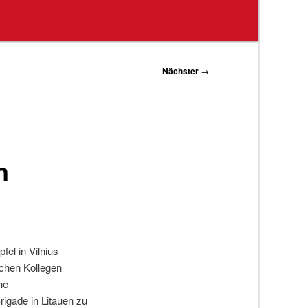
Nächster
→
n
el in Vilnius
schen Kollegen
he
rigade in Litauen zu