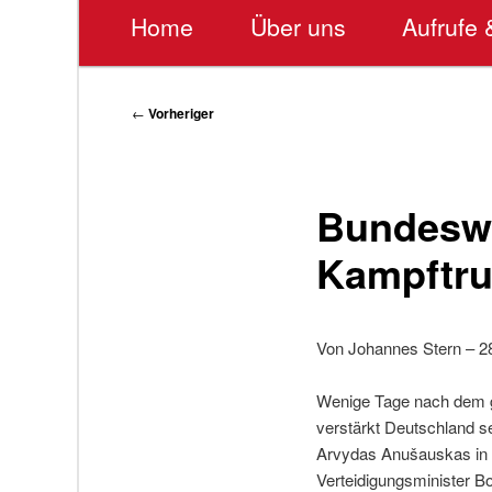
Hauptmenü
Home
Über uns
Aufrufe 
Beitragsnavigation
←
Vorheriger
Bundeswe
Kampftru
Von Johannes Stern – 28
Wenige Tage nach dem g
verstärkt Deutschland s
Arvydas Anušauskas in d
Verteidigungsminister Bo