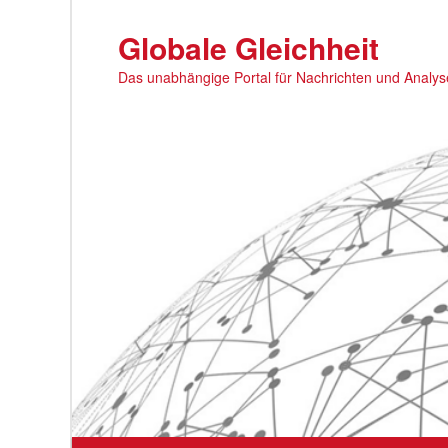
Zum
primären
Globale Gleichheit
Inhalt
Das unabhängige Portal für Nachrichten und Analy
springen