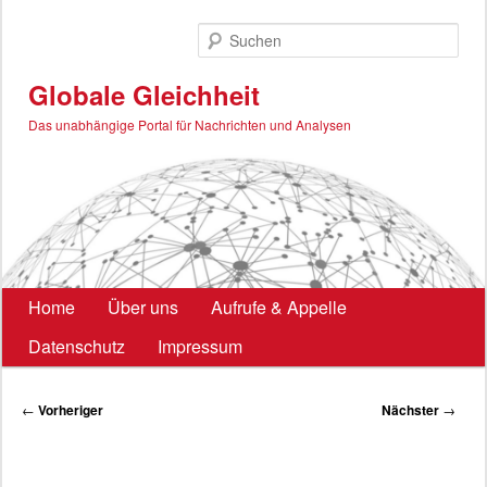
Zum
primären
Such
Inhalt
springen
Globale Gleichheit
Das unabhängige Portal für Nachrichten und Analysen
Hauptmenü
Home
Über uns
Aufrufe & Appelle
Datenschutz
Impressum
Beitragsnavigation
←
Vorheriger
Nächster
→