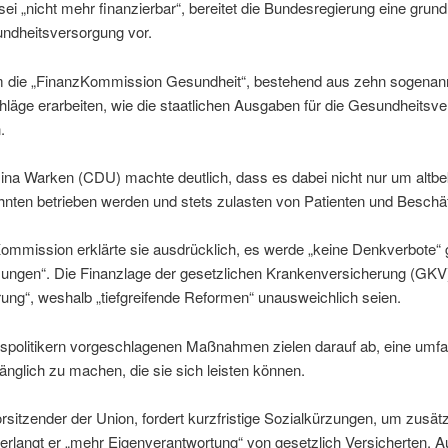
 sei „nicht mehr finanzierbar“, bereitet die Bundesregierung eine grun
ndheitsversorgung vor.
die „FinanzKommission Gesundheit“, bestehend aus zehn sogenannt
schläge erarbeiten, wie die staatlichen Ausgaben für die Gesundheitsv
.
ina Warken (CDU) machte deutlich, dass es dabei nicht nur um alt
ehnten betrieben werden und stets zulasten von Patienten und Beschä
 Kommission erklärte sie ausdrücklich, es werde „keine Denkverbote“
zungen“. Die Finanzlage der gesetzlichen Krankenversicherung (GKV)
rung“, weshalb „tiefgreifende Reformen“ unausweichlich seien.
spolitikern vorgeschlagenen Maßnahmen zielen darauf ab, eine umf
nglich zu machen, die sie sich leisten können.
sitzender der Union, fordert kurzfristige Sozialkürzungen, um zusät
erlangt er „mehr Eigenverantwortung“ von gesetzlich Versicherten. 