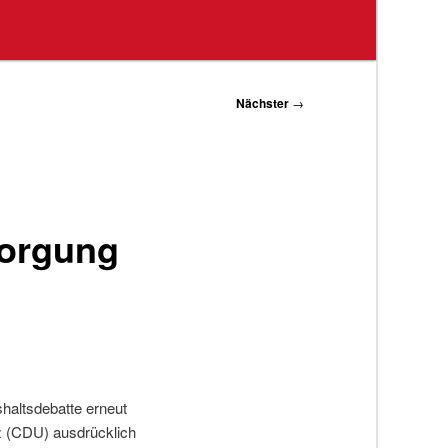
Nächster
→
sorgung
haltsdebatte erneut
rz (CDU) ausdrücklich