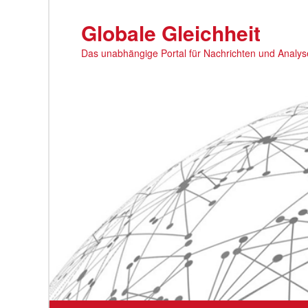
Zum
primären
Globale Gleichheit
Inhalt
Das unabhängige Portal für Nachrichten und Analy
springen