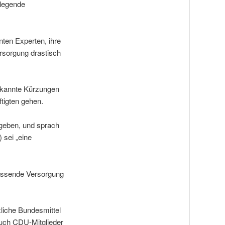
dlegende
en Experten, ihre
ersorgung drastisch
bekannte Kürzungen
ftigten gehen.
 geben, und sprach
 sei „eine
assende Versorgung
zliche Bundesmittel
Auch CDU-Mitglieder