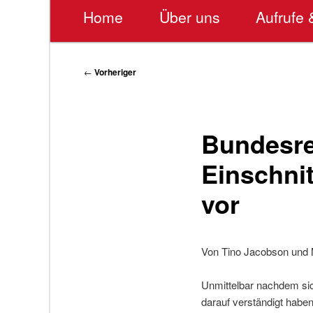
Hauptmenü
Home
Über uns
Aufrufe 
Beitragsnavigation
←
Vorheriger
Bundesre
Einschni
vor
Von Tino Jacobson und
Unmittelbar nachdem sic
darauf verständigt habe