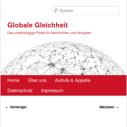
Zum
primären
Such
Inhalt
springen
Globale Gleichheit
Das unabhängige Portal für Nachrichten und Analysen
Hauptmenü
Home
Über uns
Aufrufe & Appelle
Datenschutz
Impressum
Beitragsnavigation
←
Vorheriger
Nächster
→