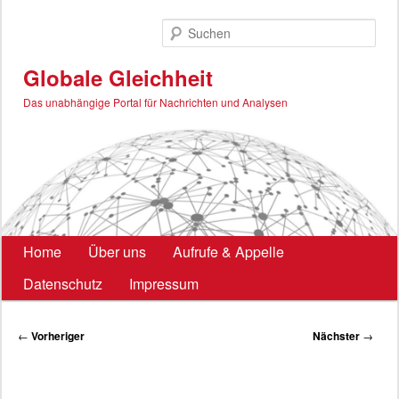
Zum
primären
Such
Inhalt
springen
Globale Gleichheit
Das unabhängige Portal für Nachrichten und Analysen
Hauptmenü
Home
Über uns
Aufrufe & Appelle
Datenschutz
Impressum
Beitragsnavigation
←
Vorheriger
Nächster
→