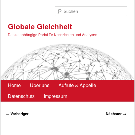
Zum
primären
Such
Inhalt
springen
Globale Gleichheit
Das unabhängige Portal für Nachrichten und Analysen
Hauptmenü
Home
Über uns
Aufrufe & Appelle
Datenschutz
Impressum
Beitragsnavigation
←
Vorheriger
Nächster
→