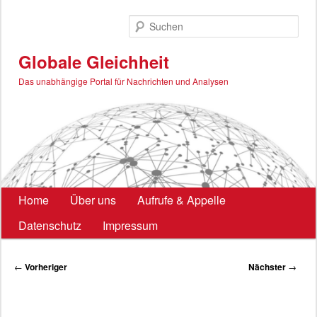
Zum
primären
Such
Inhalt
springen
Globale Gleichheit
Das unabhängige Portal für Nachrichten und Analysen
Hauptmenü
Home
Über uns
Aufrufe & Appelle
Datenschutz
Impressum
Beitragsnavigation
←
Vorheriger
Nächster
→