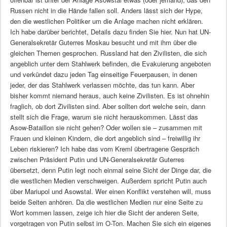
Russen nicht in die Hände fallen soll. Anders lässt sich der Hype,
den die westlichen Politiker um die Anlage machen nicht erklären.
Ich habe darüber berichtet, Details dazu finden Sie hier. Nun hat UN-
Generalsekretär Guterres Moskau besucht und mit ihm über die
gleichen Themen gesprochen. Russland hat den Zivilisten, die sich
angeblich unter dem Stahlwerk befinden, die Evakuierung angeboten
und verkündet dazu jeden Tag einseitige Feuerpausen, in denen
jeder, der das Stahlwerk verlassen möchte, das tun kann. Aber
bisher kommt niemand heraus, auch keine Zivilisten. Es ist ohnehin
fraglich, ob dort Zivilisten sind. Aber sollten dort welche sein, dann
stellt sich die Frage, warum sie nicht herauskommen. Lässt das
Asow-Bataillon sie nicht gehen? Oder wollen sie – zusammen mit
Frauen und kleinen Kindern, die dort angeblich sind – freiwillig ihr
Leben riskieren? Ich habe das vom Kreml übertragene Gespräch
zwischen Präsident Putin und UN-Generalsekretär Guterres
übersetzt, denn Putin legt noch einmal seine Sicht der Dinge dar, die
die westlichen Medien verschweigen. Außerdem spricht Putin auch
über Mariupol und Asowstal. Wer einen Konflikt verstehen will, muss
beide Seiten anhören. Da die westlichen Medien nur eine Seite zu
Wort kommen lassen, zeige ich hier die Sicht der anderen Seite,
vorgetragen von Putin selbst im O-Ton. Machen Sie sich ein eigenes