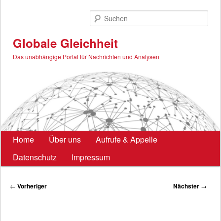
Zum
primären
Such
Inhalt
springen
Globale Gleichheit
Das unabhängige Portal für Nachrichten und Analysen
Hauptmenü
Home
Über uns
Aufrufe & Appelle
Datenschutz
Impressum
Beitragsnavigation
←
Vorheriger
Nächster
→